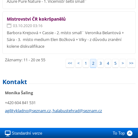
Azure Pure Nature - 1. Vicemistr šeltií small¨
Mistrovství ČR kokršpanělů
03.10.2020 03:16
Barbora Krejsová + Cassie - 2. místo small¨ Veronika Belantová +
Sára - 3. místo medium Elen Božková + Viky - z důvodu zranění
kolene diskvalifikace
Záznamy: 11 - 20 ze 55
<<
<
1
2
3
4
5
>
>>
Kontakt
Monika Šaling
+420 604 841 531
agilitykladno@seznam.cz, halabustehrad@seznam.cz
Standardní verze
To Top