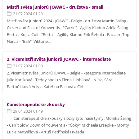
Mistři světa juniorů JOAWC - družstva - small
21.07.2024 01:29
Mistři světa juniorů 2024 - JOAWC - Belgie - družstva Martin Šaling -
Clever and Fast of Youwentis - "Carrie" - Agility Kladno Adéla Šaling -
Berta z Kojca Coli - "Berta" - Agility Kladno Erik Řehola - Baccare Top
Narcis - "Bafi" Viktorie...
2. vicemistři světa juniorů JOAWC - intermediate
21.07.2024 01:00
2. vicemistr světa juniorů JOAWC - Belgie - kategorie intermediate
Julie Karlíková - Teddy spolu s Elena Hlobilová - Nilsa, Sára
Bartoňkková Arty a Kateřina Pallová a Ciri
Canisterapeutické zkoušky
29.04.2024 01:49
Canisterapeutické zkoušky složily tyto naše týmy: Monika Šaling
- Can´t Slow Down of Youwentis - "Čoky" Michaela Ersepke - Monty
Lucie Matyášová - Artuš Petřínská Hvězda