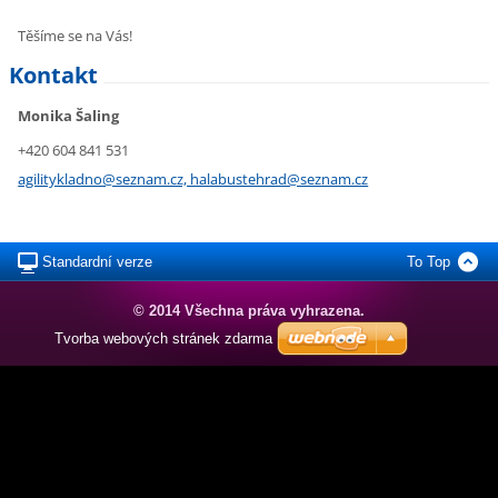
Těšíme se na Vás!
Kontakt
Monika Šaling
+420 604 841 531
agilitykladno@seznam.cz, halabustehrad@seznam.cz
Standardní verze
To Top
© 2014 Všechna práva vyhrazena.
Tvorba webových stránek zdarma