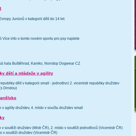
8
Evropy Juniorů v kategorii dětí do 14 let.
íce info o tomto novém sportu pro psy najdete
cká hala Buštěhrad, Kaniko, Nonstop Dogwear CZ
y dětí a mládeže v agility
epubliky dětí v kategorii small - jednotlivci 2. vicemistr republiky družstev
(s Drndou)
panělsko
 v agility družstev, 4. místo v součtu družstev small
iky
 v soutěži družstev (Mistr ČR), 2. místo v soutěži jednotlivců (Vicemistr ČR)
to v soutěži družstev (Vicemistr ČR)