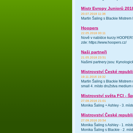
Mistr Evropy Juniorů 201
20.07.2018 11:36
Martin Šaling s Blackie Mistrem 
Hoopers
22.05.2018 00:11
Nově v nabídce kurzy HOOPERS V
zde: https://www.hoopers.cz/
Naši partneři
21.05.2018 23:51
Našimi partnery jsou: Kynologi
Mistrovství České republik
19.11.2016 19:32
Martin Šaling s Blackie Mistrem r
small 4. místo družstva medium 
Mistrovství světa FCI - Š
27.09.2016 21:01
Monika Šaling + Ashley - 3. místo
Mistrovství České republ
27.09.2016 20:54
Monika Šaling s Ashley - 1. místo
Monika Šaling s Blackie - 2. mís