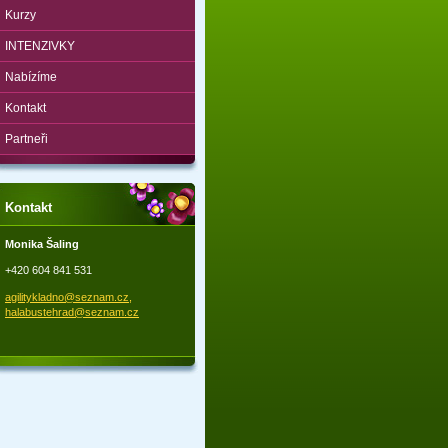
Kurzy
INTENZIVKY
Nabízíme
Kontakt
Partneři
Kontakt
Monika Šaling
+420 604 841 531
agilitykladno@seznam.cz,
halabustehrad@seznam.cz