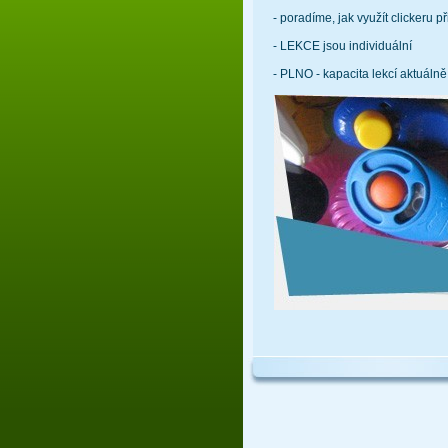
- poradíme, jak využít clickeru při
- LEKCE jsou individuální
- PLNO - kapacita lekcí aktuáln